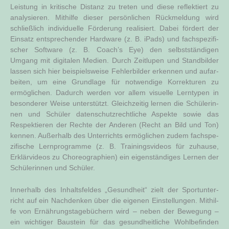
Leis­tung in kri­ti­sche Distanz zu tre­ten und die­se reflek­tiert zu
ana­ly­sie­ren. Mit­hil­fe die­ser per­sön­li­chen Rück­mel­dung wird
schließ­lich indi­vi­du­el­le För­de­rung rea­li­siert. Dabei för­dert der
Ein­satz ent­spre­chen­der Hard­ware (z. B. iPads) und fach­spe­zi­fi­
scher Soft­ware (z. B. Coach’s Eye) den selbst­stän­di­gen
Umgang mit digi­ta­len Medi­en. Durch Zeit­lu­pen und Stand­bil­der
las­sen sich hier bei­spiels­wei­se Feh­ler­bil­der erken­nen und auf­ar­
bei­ten, um eine Grund­la­ge für not­wen­di­ge Kor­rek­tu­ren zu
ermög­li­chen. Dadurch wer­den vor allem visu­el­le Lern­ty­pen in
beson­de­rer Wei­se unter­stützt. Gleich­zei­tig ler­nen die Schü­le­rin­
nen und Schü­ler daten­schutz­recht­li­che Aspek­te sowie das
Respek­tie­ren der Rech­te der Ande­ren (Recht an Bild und Ton)
ken­nen. Außer­halb des Unter­richts ermög­li­chen zudem fach­spe­
zi­fi­sche Lern­pro­gram­me (z. B. Trai­nings­vi­de­os für zuhau­se,
Erklär­vi­de­os zu Cho­reo­gra­phien) ein eigen­stän­di­ges Ler­nen der
Schü­le­rin­nen und Schüler.
Inner­halb des Inhalts­fel­des „Gesund­heit“ zielt der Sport­un­ter­
richt auf ein Nach­den­ken über die eige­nen Ein­stel­lun­gen. Mit­hil­
fe von Ernäh­rungs­ta­ge­bü­chern wird – neben der Bewe­gung –
ein wich­ti­ger Bau­stein für das gesund­heit­li­che Wohl­be­fin­den