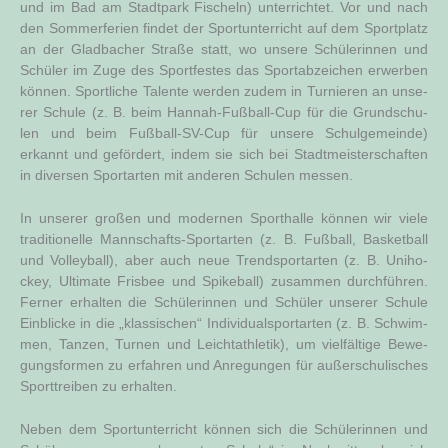
und im Bad am Stadt­park Fischeln) unter­rich­tet. Vor und nach
den Som­mer­fe­ri­en fin­det der Sport­un­ter­richt auf dem Sport­platz
an der Glad­ba­cher Stra­ße statt, wo unse­re Schü­le­rin­nen und
Schü­ler im Zuge des Sport­fes­tes das Sport­ab­zei­chen erwer­ben
kön­nen. Sport­li­che Talen­te wer­den zudem in Tur­nie­ren an unse­
rer Schu­le (z. B. beim Han­nah-Fuß­ball-Cup für die Grund­schu­
len und beim Fuß­ball-SV-Cup für unse­re Schul­ge­mein­de)
erkannt und geför­dert, indem sie sich bei Stadt­meis­ter­schaf­ten
in diver­sen Sport­ar­ten mit ande­ren Schu­len messen.
In unse­rer gro­ßen und moder­nen Sport­hal­le kön­nen wir vie­le
tra­di­tio­nel­le Mann­schafts-Sport­ar­ten (z. B. Fuß­ball, Bas­ket­ball
und Vol­ley­ball), aber auch neue Trend­sport­ar­ten (z. B. Uni­ho­
ckey, Ulti­ma­te Fris­bee und Spike­ball) zusam­men durch­füh­ren.
Fer­ner erhal­ten die Schü­le­rin­nen und Schü­ler unse­rer Schu­le
Ein­bli­cke in die „klas­si­schen“ Indi­vi­du­al­sport­ar­ten (z. B. Schwim­
men, Tan­zen, Tur­nen und Leicht­ath­le­tik), um viel­fäl­ti­ge Bewe­
gungs­for­men zu erfah­ren und Anre­gun­gen für außer­schu­li­sches
Sport­trei­ben zu erhalten.
Neben dem Sport­un­ter­richt kön­nen sich die Schü­le­rin­nen und