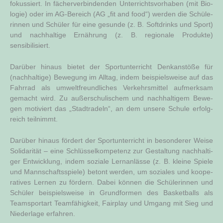
fokus­siert. In fächer­ver­bin­den­den Unter­richts­vor­ha­ben (mit Bio­
lo­gie) oder im AG-Bereich (AG „fit and food“) wer­den die Schü­le­
rin­nen und Schü­ler für eine gesun­de (z. B. Soft­drinks und Sport)
und nach­hal­ti­ge Ernäh­rung (z. B. regio­na­le Pro­duk­te)
sensibilisiert.
Dar­über hin­aus bie­tet der Sport­un­ter­richt Denk­an­stö­ße für
(nach­hal­ti­ge) Bewe­gung im All­tag, indem bei­spiels­wei­se auf das
Fahr­rad als umwelt­freund­li­ches Ver­kehrs­mit­tel auf­merk­sam
gemacht wird. Zu außer­schu­li­schem und nach­hal­ti­gem Bewe­
gen moti­viert das „Stadt­ra­deln“, an dem unse­re Schu­le erfolg­
reich teilnimmt.
Dar­über hin­aus för­dert der Sport­un­ter­richt in beson­de­rer Wei­se
Soli­da­ri­tät – eine Schlüs­sel­kom­pe­tenz zur Gestal­tung nach­hal­ti­
ger Ent­wick­lung, indem sozia­le Lern­an­läs­se (z. B. klei­ne Spie­le
und Mann­schafts­spie­le) betont wer­den, um sozia­les und koope­
ra­ti­ves Ler­nen zu för­dern. Dabei kön­nen die Schü­le­rin­nen und
Schü­ler bei­spiels­wei­se in Grund­for­men des Bas­ket­balls als
Team­sport­art Team­fä­hig­keit, Fair­play und Umgang mit Sieg und
Nie­der­la­ge erfahren.