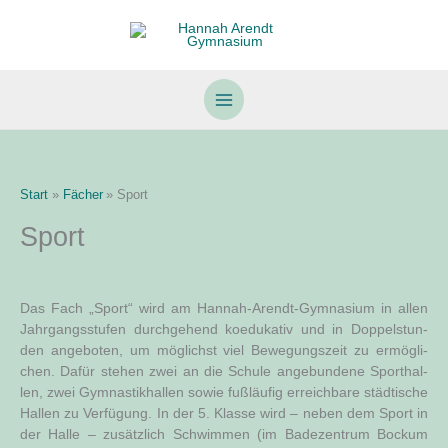
Zum
Inhalt
springen
Start
Fächer
Sport
Sport
Das Fach „Sport“ wird am Han­nah-Are­ndt-Gym­na­si­um in allen
Jahr­gangs­stu­fen durch­ge­hend koedu­ka­tiv und in Dop­pel­stun­
den ange­bo­ten, um mög­lichst viel Bewe­gungs­zeit zu ermög­li­
chen. Dafür ste­hen zwei an die Schu­le ange­bun­de­ne Sport­hal­
len, zwei Gym­nas­tik­hal­len sowie fuß­läu­fig erreich­ba­re städ­ti­sche
Hal­len zu Ver­fü­gung. In der 5. Klas­se wird – neben dem Sport in
der Hal­le – zusätz­lich Schwim­men (im Bade­zen­trum Bockum