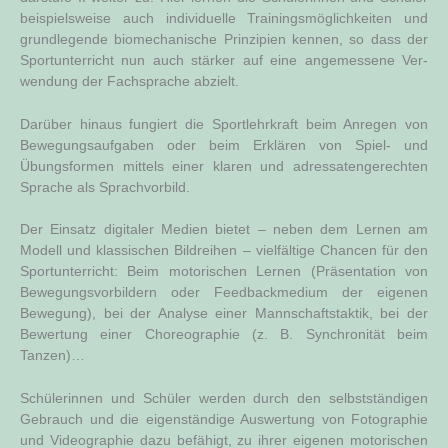
bei­spiels­wei­se auch indi­vi­du­el­le Trai­nings­mög­lich­kei­ten und
grund­le­gen­de bio­me­cha­ni­sche Prin­zi­pi­en ken­nen, so dass der
Sport­un­ter­richt nun auch stär­ker auf eine ange­mes­se­ne Ver­
wen­dung der Fach­spra­che abzielt.
Dar­über hin­aus fun­giert die Sport­lehr­kraft beim Anre­gen von
Bewe­gungs­auf­ga­ben oder beim Erklä­ren von Spiel- und
Übungs­for­men mit­tels einer kla­ren und adres­sa­ten­ge­rech­ten
Spra­che als Sprachvorbild.
Der Ein­satz digi­ta­ler Medi­en bie­tet – neben dem Ler­nen am
Modell und klas­si­schen Bild­rei­hen – viel­fäl­ti­ge Chan­cen für den
Sport­un­ter­richt: Beim moto­ri­schen Ler­nen (Prä­sen­ta­ti­on von
Bewe­gungs­vor­bil­dern oder Feed­back­me­di­um der eige­nen
Bewe­gung), bei der Ana­ly­se einer Mann­schafts­tak­tik, bei der
Bewer­tung einer Cho­reo­gra­phie (z. B. Syn­chro­ni­tät beim
Tanzen)…
Schü­le­rin­nen und Schü­ler wer­den durch den selbst­stän­di­gen
Gebrauch und die eigen­stän­di­ge Aus­wer­tung von Foto­gra­phie
und Video­gra­phie dazu befä­higt, zu ihrer eige­nen moto­ri­schen