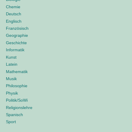
n
n
Chemie
a
e
Deutsch
o
c
Englisch
h
Französisch
:
Geographie
Geschichte
Informatik
Kunst
Latein
Mathematik
Musik
Philosophie
Physik
Politik/SoWi
Religionslehre
Spanisch
Sport