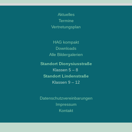
Aktuelles
Termine
Vertretungsplan
M
o
HAG kompakt
d
Downloads
d
Alle Bildergalerien
l
Stand­ort Dionysiusstraße
e
Klas­sen 5 – 8
/
Stand­ort Lindenstraße
L
Klas­sen 9 – 12
o
g
i
Datenschutzvereinbarungen
n
Impressum
e
Kontakt
o