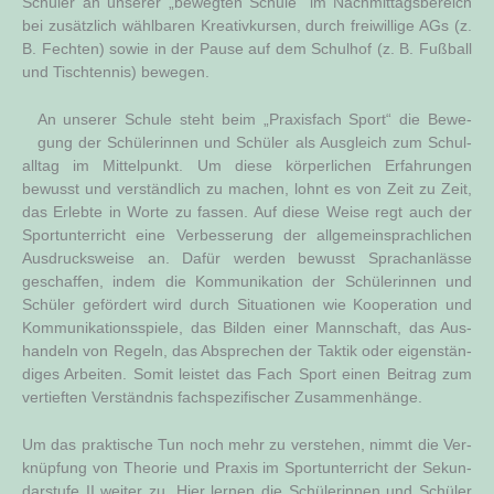
Schü­ler an unse­rer „beweg­ten Schu­le“ im Nach­mit­tags­be­reich
bei zusätz­lich wähl­ba­ren Krea­tiv­kur­sen, durch frei­wil­li­ge AGs (z.
B. Fech­ten) sowie in der Pau­se auf dem Schul­hof (z. B. Fuß­ball
und Tisch­ten­nis) bewegen.
An unse­rer Schu­le steht beim „Pra­xis­fach Sport“ die Bewe­
gung der Schü­le­rin­nen und Schü­ler als Aus­gleich zum Schul­
all­tag im Mit­tel­punkt. Um die­se kör­per­li­chen Erfah­run­gen
bewusst und ver­ständ­lich zu machen, lohnt es von Zeit zu Zeit,
das Erleb­te in Wor­te zu fas­sen. Auf die­se Wei­se regt auch der
Sport­un­ter­richt eine Ver­bes­se­rung der all­ge­mein­sprach­li­chen
Aus­drucks­wei­se an. Dafür wer­den bewusst Sprach­an­läs­se
geschaf­fen, indem die Kom­mu­ni­ka­ti­on der Schü­le­rin­nen und
Schü­ler geför­dert wird durch Situa­tio­nen wie Koope­ra­ti­on und
Kom­mu­ni­ka­ti­ons­spie­le, das Bil­den einer Mann­schaft, das Aus­
han­deln von Regeln, das Abspre­chen der Tak­tik oder eigen­stän­
di­ges Arbei­ten. Somit leis­tet das Fach Sport einen Bei­trag zum
ver­tief­ten Ver­ständ­nis fach­spe­zi­fi­scher Zusammenhänge.
Um das prak­ti­sche Tun noch mehr zu ver­ste­hen, nimmt die Ver­
knüp­fung von Theo­rie und Pra­xis im Sport­un­ter­richt der Sekun­
dar­stu­fe II wei­ter zu. Hier ler­nen die Schü­le­rin­nen und Schü­ler