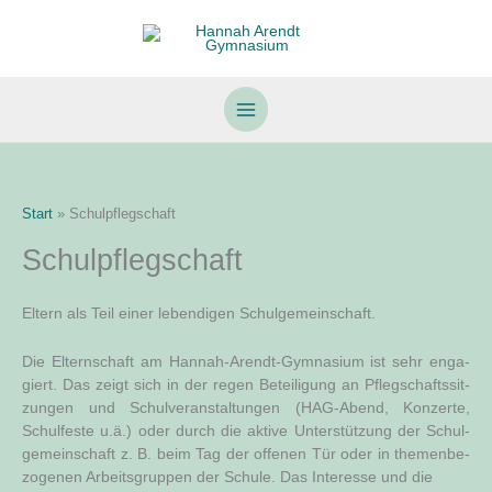
Zum
Inhalt
springen
Start
Schulpflegschaft
Schulpflegschaft
Eltern als Teil einer lebendigen Schulgemeinschaft.
Die Eltern­schaft am Han­nah-Are­ndt-Gym­na­si­um ist sehr enga­
giert. Das zeigt sich in der regen Betei­li­gung an Pfleg­schafts­sit­
zun­gen und Schul­ver­an­stal­tun­gen (HAG-Abend, Kon­zer­te,
Schul­fes­te u.ä.) oder durch die akti­ve Unter­stüt­zung der Schul­
ge­mein­schaft z. B. beim Tag der offe­nen Tür oder in the­men­be­
zo­ge­nen Arbeits­grup­pen der Schu­le. Das Inter­es­se und die