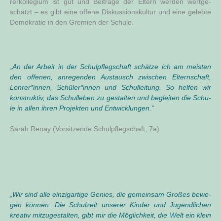
rer­kol­le­gi­um ist gut und Bei­trä­ge der Eltern wer­den wert­ge­
schätzt – es gibt eine offe­ne Dis­kus­si­ons­kul­tur und eine geleb­te
Demo­kra­tie in den Gre­mi­en der Schule.
„An der Arbeit in der Schul­pfleg­schaft schät­ze ich am meis­ten
den offe­nen, anre­gen­den Aus­tausch zwi­schen Eltern­schaft,
Lehrer*innen, Schüler*innen und Schul­lei­tung. So hel­fen wir
kon­struk­tiv, das Schul­le­ben zu gestal­ten und beglei­ten die Schu­
le in allen ihren Pro­jek­ten und Ent­wick­lun­gen
.“
Sarah Ren­ay (Vor­sit­zen­de Schul­pfleg­schaft, 7a)
„
Wir sind alle ein­zig­ar­ti­ge Genies, die gemein­sam Gro­ßes bewe­
gen kön­nen. Die Schul­zeit unse­rer Kin­der und Jugend­li­chen
krea­tiv mit­zu­ge­stal­ten, gibt mir die Mög­lich­keit, die Welt ein klein