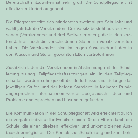
Bereit­schaft mit­zu­wir­ken ist sehr groß. Die Schul­pfleg­schaft ist
effek­tiv struk­tu­riert aufgebaut.
Die Pfleg­schaft trifft sich min­des­tens zwei­mal pro Schul­jahr und
wählt jähr­lich die Vor­sit­zen­den. Der Vor­sitz besteht aus vier Per­
so­nen (Vorsitzende/r und drei Stell­ver­te­rIn­nen), die in den letz­
ten Jah­ren auch die ver­schie­de­nen Stu­fen im Vor­sitz ver­tre­ten
haben. Die Vor­sit­zen­den sind im engen Aus­tausch mit den in
den Klas­sen und Stu­fen gewähl­ten ElternvertreterInnen.
Zusätz­lich laden die Vor­sit­zen­den in Abstim­mung mit der Schul­
lei­tung zu sog. Teil­pfleg­schafts­sit­zun­gen ein. In den Teil­pfleg­
schaf­ten wer­den sehr gezielt die Bedürf­nis­se und Belan­ge der
jewei­li­gen Stu­fen und der bei­den Stand­or­te in klei­ne­rer Run­de
ange­spro­chen. Infor­ma­tio­nen wer­den aus­ge­tauscht, Ideen und
Pro­ble­me ange­spro­chen und Lösun­gen gefunden.
Die Kom­mu­ni­ka­ti­on in der Schul­pfleg­schaft wird erleich­tert durch
die Ver­ga­be indi­vi­du­el­ler Email­adres­sen für die Eltern durch die
Schu­le, die einen direk­ten, effek­ti­ven und unkom­pli­zier­ten Aus­
tausch ermög­li­chen. Der Kon­takt zur Schul­lei­tung und zum Leh­