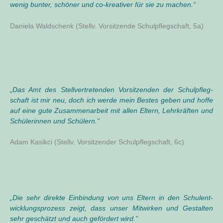
wenig bun­ter, schö­ner und co-krea­ti­ver für sie zu machen.“
Danie­la Wald­schenk (Stellv. Vor­sit­zen­de Schul­pfleg­schaft, 5a)
„
Das Amt des Stell­ver­tre­ten­den Vor­sit­zen­den der Schul­pfleg­
schaft ist mir neu, doch ich wer­de mein Bes­tes geben und hof­fe
auf eine gute Zusam­men­ar­beit mit allen Eltern, Lehr­kräf­ten und
Schü­le­rin­nen und Schülern.”
Adam Kas­ik­ci (Stellv. Vor­sit­zen­der Schul­pfleg­schaft, 6c)
„
Die sehr direk­te Ein­bin­dung von uns Eltern in den Schul­ent­
wick­lungs­pro­zess zeigt, dass unser Mit­wir­ken und Gestal­ten
sehr geschätzt und auch geför­dert wird.”