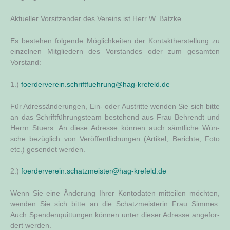
Aktu­el­ler Vor­sit­zen­der des Ver­eins ist Herr W. Batzke.
Es bestehen fol­gen­de Mög­lich­kei­ten der Kon­takt­her­stel­lung zu
ein­zel­nen Mit­glie­dern des Vor­stan­des oder zum gesam­ten
Vorstand:
1.)
foerderverein.schriftfuehrung@hag-krefeld.de
Für Adress­än­de­run­gen, Ein- oder Aus­trit­te wen­den Sie sich bit­te
an das Schrift­füh­rungs­team bestehend aus Frau Beh­rendt und
Herrn Stu­ers. An die­se Adres­se kön­nen auch sämt­li­che Wün­
sche bezüg­lich von Ver­öf­fent­li­chun­gen (Arti­kel, Berich­te, Foto
etc.) gesen­det werden.
2.)
foerderverein.schatzmeister@hag-krefeld.de
Wenn Sie eine Ände­rung Ihrer Kon­to­da­ten mit­tei­len möch­ten,
wen­den Sie sich bit­te an die Schatz­meis­te­rin Frau Sim­mes.
Auch Spen­den­quit­tun­gen kön­nen unter die­ser Adres­se ange­for­
dert werden.