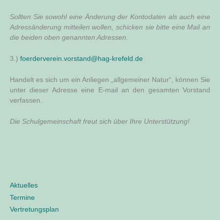
Soll­ten Sie sowohl eine Ände­rung der Kon­to­da­ten als auch eine
Adress­än­de­rung mit­tei­len wol­len, schi­cken sie bit­te eine Mail an
die bei­den oben genann­ten Adressen.
3.)
foerderverein.vorstand@hag-krefeld.de
Han­delt es sich um ein Anlie­gen „all­ge­mei­ner Natur“, kön­nen Sie
unter die­ser Adres­se eine E‑mail an den gesam­ten Vor­stand
verfassen.
Die Schul­ge­mein­schaft freut sich über Ihre Unterstützung!
Aktuelles
Termine
Vertretungsplan