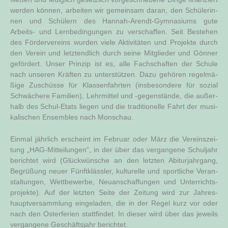
wer­den kön­nen, arbei­ten wir gemein­sam dar­an, den Schü­le­rin­
nen und Schü­lern des Han­nah-Are­ndt-Gym­na­si­ums gute
Arbeits- und Lern­be­din­gun­gen zu ver­schaf­fen. Seit Bestehen
des För­der­ver­eins wur­den vie­le Akti­vi­tä­ten und Pro­jek­te durch
den Ver­ein und letzt­end­lich durch sei­ne Mit­glie­der und Gön­ner
geför­dert. Unser Prin­zip ist es, alle Fach­schaf­ten der Schu­le
nach unse­ren Kräf­ten zu unter­stüt­zen. Dazu gehö­ren regel­mä­
ßi­ge Zuschüs­se für Klas­sen­fahr­ten (ins­be­son­de­re für sozi­al
Schwä­che­re Fami­li­en), Lehr­mit­tel und ‑gegen­stän­de, die außer­
halb des Schul-Etats lie­gen und die tra­di­tio­nel­le Fahrt der musi­
ka­li­schen Ensem­bles nach Monschau.
Ein­mal jähr­lich erscheint im Febru­ar oder März die Ver­eins­zei­
tung „HAG-Mit­tei­lun­gen“, in der über das ver­gan­ge­ne Schul­jahr
berich­tet wird (Glück­wün­sche an den letz­ten Abitur­jahr­gang,
Begrü­ßung neu­er Fünft­kläss­ler, kul­tu­rel­le und sport­li­che Ver­an­
stal­tun­gen, Wett­be­wer­be, Neu­an­schaf­fun­gen und Unter­richts­
pro­jek­te). Auf der letz­ten Sei­te der Zei­tung wird zur Jah­res­
haupt­ver­samm­lung ein­ge­la­den, die in der Regel kurz vor oder
nach den Oster­fe­ri­en statt­fin­det. In die­ser wird über das jeweils
ver­gan­ge­ne Geschäfts­jahr berichtet.