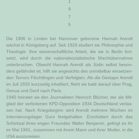
1
9
7
5
Die 1906 in Lin­den bei Han­no­ver gebo­re­ne Han­nah Are­ndt
wächst in Königs­berg auf. Seit 1924 stu­diert sie Phi­lo­so­phie und
Theo­lo­gie. Ihre wis­sen­schaft­li­che Arbeit, die sie in Ber­lin fort­
setzt, wird durch die natio­nal­so­zia­lis­ti­sche Macht­über­nah­me
unter­bro­chen. Obwohl Han­nah Are­ndt als Jüdin selbst beson­
ders gefähr­det ist, hilft sie ange­sichts des unmit­tel­bar ein­set­zen­
den Ter­rors Flücht­lin­gen und Ver­folg­ten. Als die Gesta­po Are­ndt
im Juli 1933 kurz­zei­tig inhaf­tiert, flieht sie bald dar­auf über Prag,
Genua und Genf nach Paris.
1940 hei­ra­tet sie den Jour­na­lis­ten Hein­rich Blü­cher, der als Mit­
glied der ver­bo­te­nen KPD-Oppo­si­ti­on 1934 Deutsch­land ver­las­
sen hat. Nach Kriegs­be­ginn wird Are­ndt meh­re­re Wochen im
Inter­nie­rungs­la­ger Gurs fest­ge­hal­ten. Erschüt­tert durch das
Schick­sal ihres engen Freun­des Wal­ter Ben­ja­min, gelingt es ihr
im Mai 1941, zusam­men mit ihrem Mann und ihrer Mut­ter, in die
USA aus­zu­rei­sen.