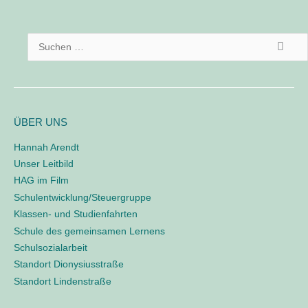
o
d
S
d
l
u
e
c
/
h
L
o
e
ÜBER UNS
g
n
i
Hannah Arendt
n
n
Unser Leitbild
a
e
HAG im Film
o
c
Schulentwicklung/Steuergruppe
h
Klassen- und Studienfahrten
:
Schule des gemeinsamen Lernens
Schulsozialarbeit
Standort Dionysiusstraße
Standort Lindenstraße