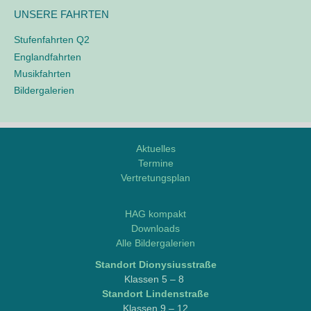
UNSERE FAHRTEN
Stufenfahrten Q2
Englandfahrten
Musikfahrten
Bildergalerien
Aktuelles
Termine
Vertretungsplan
M
o
HAG kompakt
d
Downloads
d
Alle Bildergalerien
l
Stand­ort Dionysiusstraße
e
Klas­sen 5 – 8
/
Stand­ort Lindenstraße
L
Klas­sen 9 – 12
o