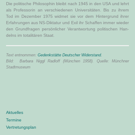
Die poli­ti­sche Phi­lo­so­phin bleibt nach 1945 in den USA und lehrt
als Pro­fes­so­rin an ver­schie­de­nen Uni­ver­si­tä­ten. Bis zu ihrem
Tod im Dezem­ber 1975 wid­met sie vor dem Hin­ter­grund ihrer
Erfah­run­gen aus NS-Dik­ta­tur und Exil ihr Schaf­fen immer wie­der
den Grund­fra­gen per­sön­li­cher Ver­ant­wor­tung poli­ti­schen Han­
delns im tota­li­tä­ren Staat.
Text ent­nom­men:
Gedenk­stät­te Deut­scher Wider­stand.
Bild:
Bar­ba­ra Niggl Rad­l­off (Mün­chen 1958).
Quel­le: Münch­ner
Stadtmuseum
Aktuelles
Termine
Vertretungsplan
M