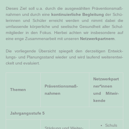
Die­ses Ziel soll u.a. durch die aus­ge­wähl­ten Prä­ven­ti­ons­maß­
nah­men und durch eine
kon­ti­nu­ier­li­che Beglei­tung
der Schü­
le­rin­nen und Schü­ler erreicht wer­den und nimmt dabei die
umfas­sen­de kör­per­li­che und see­li­sche Gesund­heit aller Schul­
mit­glie­der in den Fokus. Hier­bei ach­ten wir ins­be­son­de­re auf
eine enge Zusam­men­ar­beit mit unse­ren
Netz­werk­part­nern
.
Die vor­lie­gen­de Über­sicht spie­gelt den der­zei­ti­gen Ent­wick­
lungs- und Pla­nungs­stand wie­der und wird lau­fend wei­ter­ent­wi­
ckelt und evaluiert.
Netzwerkpart
Prä­ven­ti­ons­maß­
ner*innen
The­men
nah­men
und Mit­wir­
ken­de
Jahr­gangs­stu­fe 5
Schul­s
Stär­kung und Wei­ter­