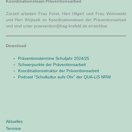
Koor­di­na­ti­ons­team Präventionsarbeit
Zur­zeit arbei­ten Frau Forst, Herr Hil­gert und Frau Woi­now­ski
und Herr Woj­tas­ik im Koor­di­na­ti­ons­team der Prä­ven­ti­ons­ar­beit
und sind unter praevention@hag-krefeld.de erreichbar.
Down­load
:
Prä­ven­ti­ons­ter­mi­ne Schul­jahr 2024/25
Schwer­punk­te der Präventionsarbeit
Koor­di­na­ti­ons­struk­tur der Präventionsarbeit
Pod­cast “Schul­kul­tur aufs Ohr” der QUA-LiS NRW
Aktuelles
Termine