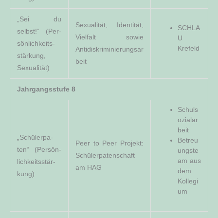
„Sei du
Sexua­li­tät, Iden­ti­tät,
SCHLA
selbst!“ (Per­
Viel­falt sowie
U
sön­lich­keits­
Kre­feld
Antidiskriminierungsar
stär­kung,
beit
Sexualität)
Jahr­gangs­stu­fe 8
Schul­s
o­zi­al­ar
­beit
„Schü­ler­pa­
Betreu
Peer to Peer Pro­jekt:
ten“ (Per­sön­
­ungs­te
Schü­ler­pa­ten­schaft
am aus
lich­keits­stär­
am HAG
dem
kung)
Kollegi
um