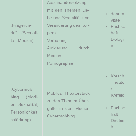
Aus­ein­an­der­set­zung
mit den The­men Lie­
donum
be und Sexua­li­tät und
vitae
„Fra­ge­run­
Ver­än­de­rung des Kör­
Fach­sc
de“ (Sexua­li­
pers,
haft
Biologi
tät, Medien)
Ver­hü­tung,
e
Auf­klä­rung durch
Medi­en,
Por­no­gra­phie
Kresch
Thea­te
r
„Cyber­mob­
Mobi­les Thea­ter­stück
Krefeld
bing“ (Medi­
zu den The­men Über­
en, Sexua­li­tät,
Fach­sc
grif­fe in den Medi­en
Persönlichkeit
haft
Cybermobbing
sstärkung)
Deutsc
h