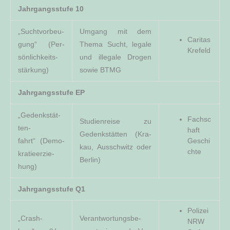
Jahr­gangs­stu­fe 10
„Sucht­vor­beu­
Umgang mit dem
Cari­tas
gung“ (Per­
The­ma Sucht, lega­le
Krefeld
sön­lich­keits­
und ille­ga­le Dro­gen
stär­kung)
sowie BTMG
Jahr­gangs­stu­fe EP
„Gedenk­stät­
Fach­sc
Stu­di­en­rei­se zu
ten­
haft
Gedenk­stät­ten (Kra­
fahrt“ (Demo­
Geschi
kau, Aus­schwitz oder
chte
kra­tie­er­zie­
Berlin)
hung)
Jahr­gangs­stu­fe Q1
Poli­zei
„Crash­
Ver­ant­wor­tungs­be­
NRW