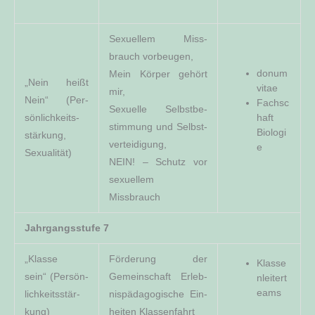
Sexu­el­lem Miss­
brauch vor­beu­gen,
donum
Mein Kör­per gehört
„Nein heißt
vitae
mir,
Nein“ (Per­
Fach­sc
Sexu­el­le Selbst­be­
sön­lich­keits­
haft
stim­mung und Selbst­
Biologi
stär­kung,
ver­tei­di­gung,
e
Sexualität)
NEIN! – Schutz vor
sexu­el­lem
Missbrauch
Jahr­gangs­stu­fe 7
„Klas­se
För­de­rung der
Klas­se
sein“ (Per­sön­
Gemein­schaft Erleb­
n­lei­ter­t
eams
lich­keits­stär­
nis­päd­ago­gi­sche Ein­
kung)
hei­ten Klassenfahrt