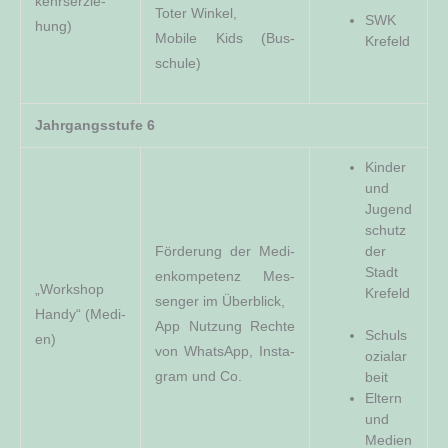
kehrs­er­zie­
Toter Win­kel,
SWK
hung)
Mobi­le Kids (Bus­
Kre­feld
schu­le)
Jahr­gangs­stu­fe 6
Kin­der
und
Jugend
­schutz
För­de­rung der Medi­
der
Stadt
en­kom­pe­tenz Mes­
„Work­shop
Krefeld
sen­ger im Über­blick,
Han­dy“ (Medi­
App Nut­zung Rech­te
Schul­s
en)
von Whats­App, Insta­
o­zi­al­ar
gram und Co.
­beit
Eltern
und
Medien