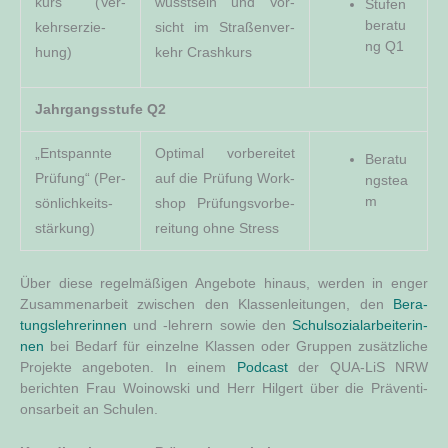
kurs“ (Ver­
wusst­sein und Vor­
Stu­fen
­be­ra­tu
kehrs­er­zie­
sicht im Stra­ßen­ver­
ng Q1
hung)
kehr Crashkurs
Jahr­gangs­stu­fe Q2
„Ent­spann­te
Opti­mal vor­be­rei­tet
Bera­tu
Prü­fung“ (Per­
auf die Prü­fung Work­
ngs­tea
m
sön­lich­keits­
shop Prü­fungs­vor­be­
stär­kung)
rei­tung ohne Stress
Über die­se regel­mä­ßi­gen Ange­bo­te hin­aus, wer­den in enger
Zusam­men­ar­beit zwi­schen den Klas­sen­lei­tun­gen, den
Bera­
tungs­leh­re­rin­nen
und ‑leh­rern sowie den
Schul­so­zi­al­ar­bei­te­rin­
nen
bei Bedarf für ein­zel­ne Klas­sen oder Grup­pen zusätz­li­che
Pro­jek­te ange­bo­ten. In einem
Pod­cast
der QUA-LiS NRW
berich­ten Frau Woi­now­ski und Herr Hil­gert über die Prä­ven­ti­
ons­ar­beit an Schulen.