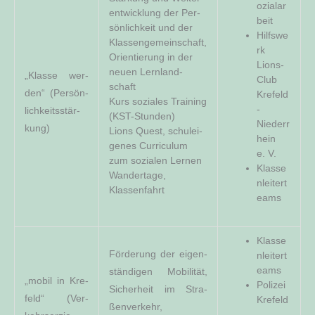
o­zi­al­ar
ent­wick­lung der Per­
­beit
sön­lich­keit und der
Hilfs­we
Klas­sen­ge­mein­schaft,
rk
Ori­en­tie­rung in der
Lions-
neu­en Lern­land­
„Klas­se wer­
Club
schaft
den“ (Per­sön­
Kre­feld
Kurs sozia­les Trai­ning
-
lich­keits­stär­
(KST-Stun­den)
Nie­der­r
kung)
Lions Quest, schul­ei­
hein
ge­nes Cur­ri­cu­lum
e. V.
zum sozia­len Ler­nen
Klas­se
Wan­der­ta­ge,
n­lei­ter­t
Klassenfahrt
eams
Klas­se
För­de­rung der eigen­
n­lei­ter­t
eams
stän­di­gen Mobi­li­tät,
„mobil in Kre­
Poli­zei
Sicher­heit im Stra­
feld“ (Ver­
Krefeld
ßen­ver­kehr,