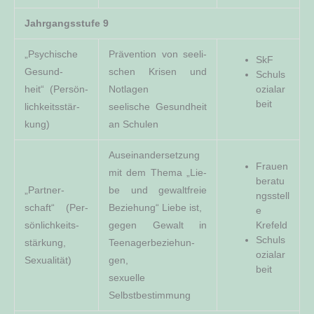
Jahr­gangs­stu­fe 9
„Psy­chi­sche
Prä­ven­ti­on von see­li­
SkF
Gesund­
schen Kri­sen und
Schul­s
heit“ (Per­sön­
Not­la­gen
o­zi­al­ar
­beit
lich­keits­stär­
see­li­sche Gesund­heit
kung)
an Schulen
Aus­ein­an­der­set­zung
Frau­en
mit dem The­ma „Lie­
­be­ra­tu
„Part­ner­
be und gewalt­freie
ngs­stel­l
schaft“ (Per­
Bezie­hung“ Lie­be ist,
e
sön­lich­keits­
gegen Gewalt in
Krefeld
Schul­s
stär­kung,
Teen­ager­be­zie­hun­
o­zi­al­ar
Sexualität)
gen,
­beit
sexu­el­le
Selbstbestimmung