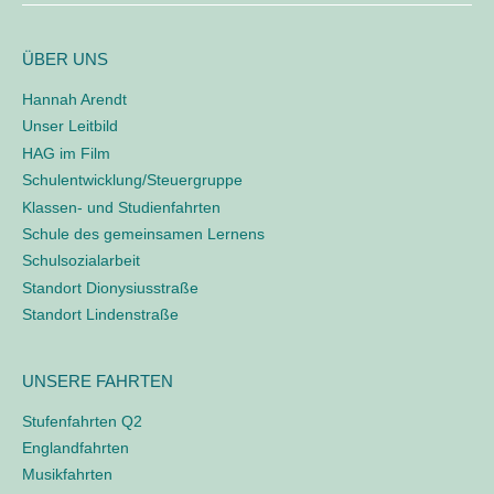
/
h
L
o
e
ÜBER UNS
g
n
i
Hannah Arendt
n
n
Unser Leitbild
a
e
HAG im Film
o
c
Schulentwicklung/Steuergruppe
h
Klassen- und Studienfahrten
:
Schule des gemeinsamen Lernens
Schulsozialarbeit
Standort Dionysiusstraße
Standort Lindenstraße
UNSERE FAHRTEN
Stufenfahrten Q2
Englandfahrten
Musikfahrten