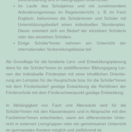
Im Lau­fe des Schul­jah­res und mit zuneh­men­dem
Anfor­de­rungs­ni­veau im Regel­un­ter­richt, z. B. im Fach
Eng­lisch, bekom­men die Schü­le­rin­nen und Schü­ler mit
Unter­stüt­zungs­be­darf einen indi­vi­du­el­len Stun­den­plan.
Die­ser ori­en­tiert sich am Bedarf der ein­zel­nen Schü­le­rin
oder des ein­zel­nen Schülers.
Eini­ge Schüler*innen neh­men am Unter­richt der
inter­na­tio­na­len Vor­be­rei­tungs­klas­se teil.
Als Grund­la­ge für die fun­dier­te Lern- und Ent­wick­lungs­pla­nung
dient für die Schüler*innen im ziel­dif­fe­ren­ten Bil­dungs­gang Ler­
nen der indi­vi­du­el­le För­der­plan mit einer inhalt­li­chen Ori­en­tie­
rung am Lehr­plan für die Haupt­schu­le bzw. für die Schüler*innen
mit dem För­der­be­darf geis­ti­ge Ent­wick­lung die Richt­li­ni­en der
För­der­schu­le mit dem För­der­schwer­punkt geis­ti­ge Entwicklung.
In Abhän­gig­keit von Fach und Alters­stu­fe wird für die
Schüler*innen mit den Klas­sen­teams und in Abspra­che mit den
Fachlehrer*innen ent­schie­den, wann ein dif­fe­ren­zier­ter Unter­
richt in exter­nen Lern­grup­pen oder ein gemein­sa­mer Unter­richt
im gym­na­sia­len Kon­text mög­lich und ziel­füh­rend ist.