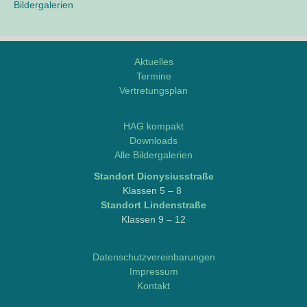
Bildergalerien
Aktuelles
Termine
Vertretungsplan
M
o
HAG kompakt
d
Downloads
d
Alle Bildergalerien
l
Stand­ort Dionysiusstraße
e
Klas­sen 5 – 8
/
Stand­ort Lindenstraße
L
Klas­sen 9 – 12
o
g
i
Datenschutzvereinbarungen
n
Impressum
e
Kontakt
o