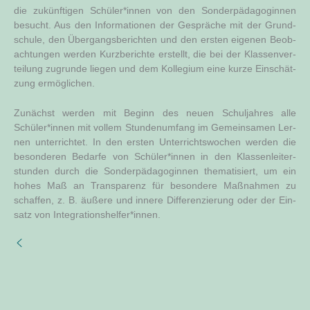
die zukünf­ti­gen Schüler*innen von den Son­der­päd­ago­gin­nen
besucht. Aus den Infor­ma­tio­nen der Gesprä­che mit der Grund­
schu­le, den Über­gangs­be­rich­ten und den ers­ten eige­nen Beob­
ach­tun­gen wer­den Kurz­be­rich­te erstellt, die bei der Klas­sen­ver­
tei­lung zugrun­de lie­gen und dem Kol­le­gi­um eine kur­ze Ein­schät­
zung ermöglichen.
Zunächst wer­den mit Beginn des neu­en Schul­jah­res alle
Schüler*innen mit vol­lem Stun­den­um­fang im Gemein­sa­men Ler­
nen unter­rich­tet. In den ers­ten Unter­richts­wo­chen wer­den die
beson­de­ren Bedar­fe von Schüler*innen in den Klas­sen­lei­ter­
stun­den durch die Son­der­päd­ago­gin­nen the­ma­ti­siert, um ein
hohes Maß an Trans­pa­renz für beson­de­re Maß­nah­men zu
schaf­fen, z. B. äuße­re und inne­re Dif­fe­ren­zie­rung oder der Ein­
satz von Integrationshelfer*innen.