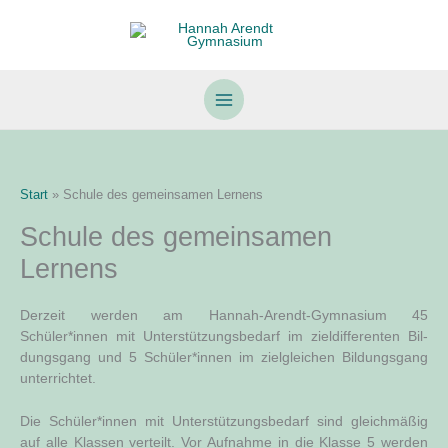
Zum
Inhalt
springen
Start
Schule des gemeinsamen Lernens
Schule des gemeinsamen
Lernens
Der­zeit wer­den am Han­nah-Are­ndt-Gym­na­si­um 45
Schüler*innen mit Unter­stüt­zungs­be­darf im ziel­dif­fe­ren­ten Bil­
dungs­gang und 5 Schüler*innen im ziel­glei­chen Bil­dungs­gang
unterrichtet.
Die Schüler*innen mit Unter­stüt­zungs­be­darf sind gleich­mä­ßig
auf alle Klas­sen ver­teilt. Vor Auf­nah­me in die Klas­se 5 wer­den