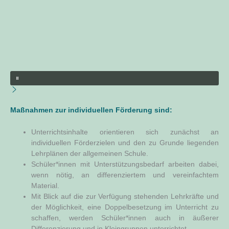
Maß­nah­men zur indi­vi­du­el­len För­de­rung sind:
Unter­richts­in­hal­te ori­en­tie­ren sich zunächst an
indi­vi­du­el­len För­der­zie­len und den zu Grun­de lie­gen­den
Lehr­plä­nen der all­ge­mei­nen Schule.
Schüler*innen mit Unter­stüt­zungs­be­darf arbei­ten dabei,
wenn nötig, an dif­fe­ren­zier­tem und ver­ein­fach­tem
Material.
Mit Blick auf die zur Ver­fü­gung ste­hen­den Lehr­kräf­te und
der Mög­lich­keit, eine Dop­pel­be­set­zung im Unter­richt zu
schaf­fen, wer­den Schüler*innen auch in äuße­rer
Dif­fe­ren­zie­rung und in Klein­grup­pen unterrichtet.