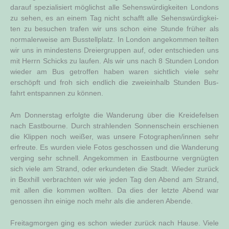
dar­auf spe­zia­li­siert mög­lichst alle Sehens­wür­dig­kei­ten Lon­dons
zu sehen, es an einem Tag nicht schafft alle Sehens­wür­dig­kei­
ten zu besu­chen tra­fen wir uns schon eine Stun­de frü­her als
nor­ma­ler­wei­se am Bus­stell­platz. In Lon­don ange­kom­men teil­ten
wir uns in min­des­tens Drei­er­grup­pen auf, oder ent­schie­den uns
mit Herrn Schicks zu lau­fen. Als wir uns nach 8 Stun­den Lon­don
wie­der am Bus getrof­fen haben waren sicht­lich vie­le sehr
erschöpft und froh sich end­lich die zwei­ein­halb Stun­den Bus­
fahrt ent­span­nen zu können.
Am Don­ners­tag erfolg­te die Wan­de­rung über die Krei­de­fel­sen
nach East­bourne. Durch strah­len­den Son­nen­schein erschie­nen
die Klip­pen noch wei­ßer, was unse­re Fotographen/innen sehr
erfreu­te. Es wur­den vie­le Fotos geschos­sen und die Wan­de­rung
ver­ging sehr schnell. Ange­kom­men in East­bourne ver­gnüg­ten
sich vie­le am Strand, oder erkun­de­ten die Stadt. Wie­der zurück
in Bexhill ver­brach­ten wir wie jeden Tag den Abend am Strand,
mit allen die kom­men woll­ten. Da dies der letz­te Abend war
genos­sen ihn eini­ge noch mehr als die ande­ren Abende.
Frei­tag­mor­gen ging es schon wie­der zurück nach Hau­se. Vie­le