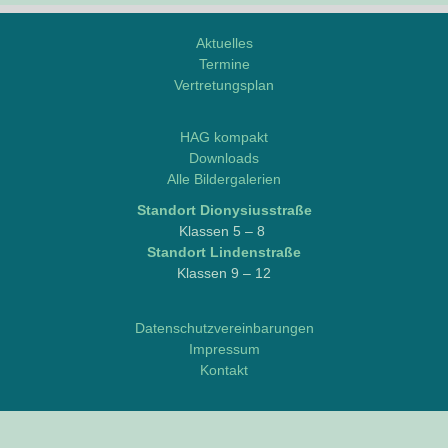
Aktuelles
Termine
Vertretungsplan
M
o
HAG kompakt
d
Downloads
d
Alle Bildergalerien
l
Stand­ort Dionysiusstraße
e
Klas­sen 5 – 8
/
Stand­ort Lindenstraße
L
Klas­sen 9 – 12
o
g
i
Datenschutzvereinbarungen
n
Impressum
e
Kontakt
o