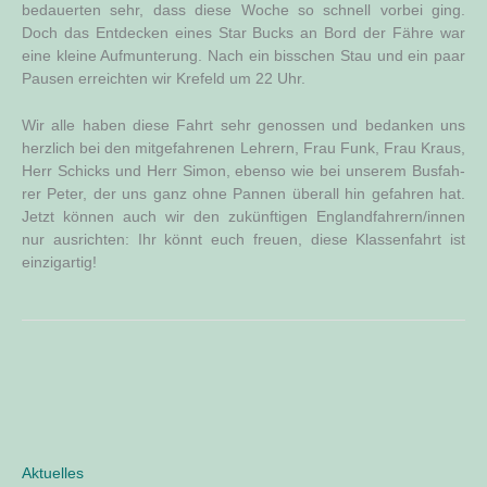
bedau­er­ten sehr, dass die­se Woche so schnell vor­bei ging.
Doch das Ent­de­cken eines Star Bucks an Bord der Fäh­re war
eine klei­ne Auf­mun­te­rung. Nach ein biss­chen Stau und ein paar
Pau­sen erreich­ten wir Kre­feld um 22 Uhr.
Wir alle haben die­se Fahrt sehr genos­sen und bedan­ken uns
herz­lich bei den mit­ge­fah­re­nen Leh­rern, Frau Funk, Frau Kraus,
Herr Schicks und Herr Simon, eben­so wie bei unse­rem Bus­fah­
rer Peter, der uns ganz ohne Pan­nen über­all hin gefah­ren hat.
Jetzt kön­nen auch wir den zukünf­ti­gen Englandfahrern/innen
nur aus­rich­ten: Ihr könnt euch freu­en, die­se Klas­sen­fahrt ist
einzigartig!
Aktuelles