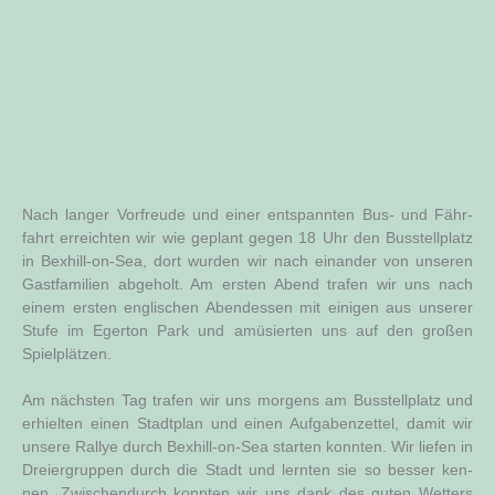
Nach lan­ger Vor­freu­de und einer ent­spann­ten Bus- und Fähr­
fahrt erreich­ten wir wie geplant gegen 18 Uhr den Bus­stell­platz
in Bexhill-on-Sea, dort wur­den wir nach ein­an­der von unse­ren
Gast­fa­mi­li­en abge­holt. Am ers­ten Abend tra­fen wir uns nach
einem ers­ten eng­li­schen Abend­essen mit eini­gen aus unse­rer
Stu­fe im Eger­ton Park und amü­sier­ten uns auf den gro­ßen
Spielplätzen.
Am nächs­ten Tag tra­fen wir uns mor­gens am Bus­stell­platz und
erhiel­ten einen Stadt­plan und einen Auf­ga­ben­zet­tel, damit wir
unse­re Ral­lye durch Bexhill-on-Sea star­ten konn­ten. Wir lie­fen in
Drei­er­grup­pen durch die Stadt und lern­ten sie so bes­ser ken­
nen. Zwi­schen­durch konn­ten wir uns dank des guten Wet­ters