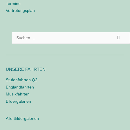
Termine
Vertretungsplan
M
o
d
S
d
l
u
e
c
/
h
L
o
e
UNSERE FAHRTEN
g
n
i
Stufenfahrten Q2
n
n
Englandfahrten
a
e
Musikfahrten
o
c
Bildergalerien
h
:
Alle Bildergalerien