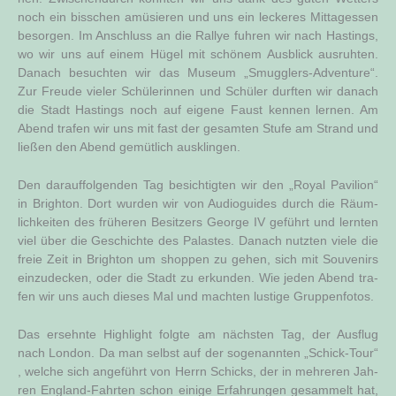
noch ein biss­chen amü­sie­ren und uns ein lecke­res Mit­tag­essen
besor­gen. Im Anschluss an die Ral­lye fuh­ren wir nach Has­tings,
wo wir uns auf einem Hügel mit schö­nem Aus­blick aus­ruh­ten.
Danach besuch­ten wir das Muse­um „Smugg­lers-Adven­ture“.
Zur Freu­de vie­ler Schü­le­rin­nen und Schü­ler durf­ten wir danach
die Stadt Has­tings noch auf eige­ne Faust ken­nen ler­nen. Am
Abend tra­fen wir uns mit fast der gesam­ten Stu­fe am Strand und
lie­ßen den Abend gemüt­lich ausklingen.
Den dar­auf­fol­gen­den Tag besich­tig­ten wir den „Roy­al Pavi­li­on“
in Brigh­ton. Dort wur­den wir von Audio­gui­des durch die Räum­
lich­kei­ten des frü­he­ren Besit­zers Geor­ge IV geführt und lern­ten
viel über die Geschich­te des Palas­tes. Danach nutz­ten vie­le die
freie Zeit in Brigh­ton um shop­pen zu gehen, sich mit Sou­ve­nirs
ein­zu­de­cken, oder die Stadt zu erkun­den. Wie jeden Abend tra­
fen wir uns auch die­ses Mal und mach­ten lus­ti­ge Gruppenfotos.
Das ersehn­te High­light folg­te am nächs­ten Tag, der Aus­flug
nach Lon­don. Da man selbst auf der soge­nann­ten „Schick-Tour“
, wel­che sich ange­führt von Herrn Schicks, der in meh­re­ren Jah­
ren Eng­land-Fahr­ten schon eini­ge Erfah­run­gen gesam­melt hat,