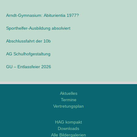
h
L
o
e
Arndt-Gymnasium: Abiturientia 1977?
g
n
i
n
Sporthelfer-Ausbildung absolviert
n
a
e
Abschlussfahrt der 10b
o
c
h
AG Schulhofgestaltung
:
GU – Entlassfeier 2026
Aktuelles
Termine
Vertretungsplan
M
o
HAG kompakt
d
Downloads
d
Alle Bildergalerien