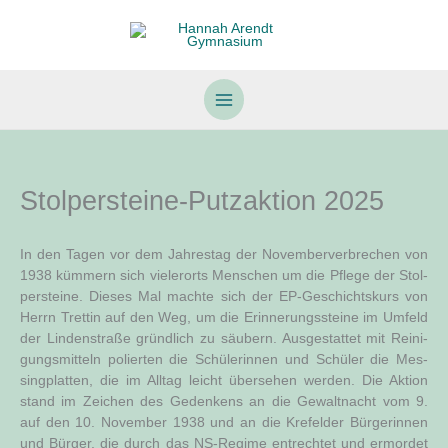
Zum
Inhalt
springen
Stolpersteine-Putzaktion 2025
In den Tagen vor dem Jah­res­tag der Novem­ber­ver­bre­chen von
1938 küm­mern sich vie­ler­orts Men­schen um die Pfle­ge der Stol­
per­stei­ne. Die­ses Mal mach­te sich der EP-Geschichts­kurs von
Herrn Tret­tin auf den Weg, um die Erin­ne­rungs­stei­ne im Umfeld
der Lin­den­stra­ße gründ­lich zu säu­bern. Aus­ge­stat­tet mit Rei­ni­
gungs­mit­teln polier­ten die Schü­le­rin­nen und Schü­ler die Mes­
sing­plat­ten, die im All­tag leicht über­se­hen wer­den. Die Akti­on
stand im Zei­chen des Geden­kens an die Gewalt­nacht vom 9.
auf den 10. Novem­ber 1938 und an die Kre­fel­der Bür­ge­rin­nen
und Bür­ger, die durch das NS-Regime ent­rech­tet und ermor­det