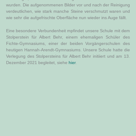
wur­den. Die auf­ge­nom­me­nen Bil­der vor und nach der Rei­ni­gung
ver­deut­li­chen, wie stark man­che Stei­ne ver­schmutzt waren und
wie sehr die auf­ge­frisch­te Ober­flä­che nun wie­der ins Auge fällt.
Eine beson­de­re Ver­bun­den­heit mpfin­det unse­re Schu­le mit dem
Stol­per­stein für Albert Behr, einem ehe­ma­li­gen Schü­ler des
Fich­te-Gym­na­si­ums, einer der bei­den Vor­gän­ger­schu­len des
heu­ti­gen Han­nah-Are­ndt-Gym­na­si­ums. Unse­re Schu­le hat­te die
Ver­le­gung des Stol­per­steins für Albert Behr initi­iert und am 13.
Dezem­ber 2021 beglei­tet, sie­he
hier
.