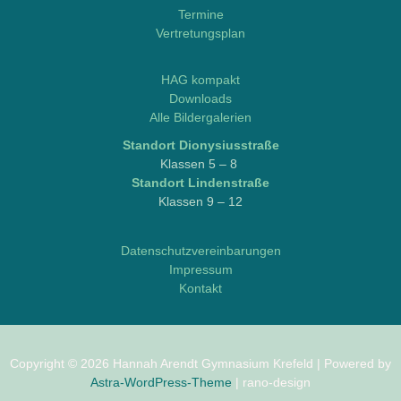
Termine
Vertretungsplan
M
o
HAG kompakt
d
Downloads
d
Alle Bildergalerien
l
Stand­ort Dionysiusstraße
e
Klas­sen 5 – 8
/
Stand­ort Lindenstraße
L
Klas­sen 9 – 12
o
g
i
Datenschutzvereinbarungen
n
Impressum
e
Kontakt
o
Copyright © 2026 Hannah Arendt Gymnasium Krefeld | Powered by
Astra-WordPress-Theme
| rano-design