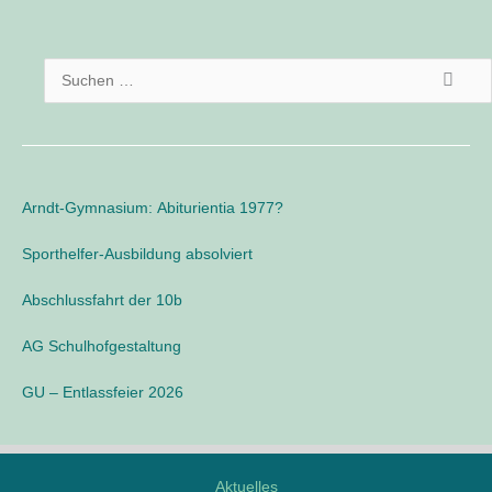
M
o
d
S
d
l
u
e
c
/
h
L
o
e
Arndt-Gymnasium: Abiturientia 1977?
g
n
i
n
Sporthelfer-Ausbildung absolviert
n
a
e
Abschlussfahrt der 10b
o
c
h
AG Schulhofgestaltung
:
GU – Entlassfeier 2026
Aktuelles