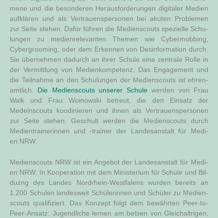
me­ne und die beson­de­ren Her­aus­for­de­run­gen digi­ta­ler Medi­en
auf­klä­ren und als Ver­trau­ens­per­so­nen bei aku­ten Pro­ble­men
zur Sei­te ste­hen. Dafür füh­ren die Medi­en­scouts spe­zi­el­le Schu­
lun­gen zu medi­en­re­le­van­ten The­men wie Cyber­mob­bing,
Cyber­g­roo­ming, oder dem Erken­nen von Des­in­for­ma­ti­on durch.
Sie über­neh­men dadurch an ihrer Schu­le eine zen­tra­le Rol­le in
der Ver­mitt­lung von Medi­en­kom­pe­tenz. Das Enga­ge­ment und
die Teil­nah­me an den Schu­lun­gen der Medi­en­scouts ist ehren­
amt­lich.
Die Medi­en­scouts unse­rer Schu­le
wer­den von Frau
Walk und Frau Woi­now­ski betreut, die den Ein­satz der
Medeinscouts koodi­nie­ren und ihnen als Ver­trau­ens­per­so­nen
zur Sei­te ste­hen. Geschult wer­den die Medi­en­scouts durch
Medi­en­trai­ne­rin­nen und ‑trai­ner der Lan­des­an­stalt für Medi­
en NRW.
Medi­en­scouts NRW ist ein Ange­bot der Lan­des­an­stalt für Medi­
en NRW. In Koope­ra­ti­on mit dem Minis­te­ri­um für Schu­le und Bil­
duzng des Lan­des Nord­rhein-West­fa­lens wur­den bereits an
1.200 Schu­len lan­des­weit Schü­le­rin­nen und Schü­ler zu Medi­en­
scouts qua­li­fi­ziert. Das Kon­zept folgt dem bewähr­ten Peer-to-
Peer-Ansatz: Jugend­li­che ler­nen am bet­sen von Gleich­alt­ri­gen,