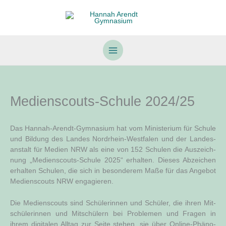
Zum
Inhalt
springen
Medienscouts-Schule 2024/25
Das Han­nah-Are­ndt-Gym­na­si­um hat vom Minis­te­ri­um für Schu­le
und Bil­dung des Lan­des Nord­rhein-West­fa­len und der Lan­des­
an­stalt für Medi­en NRW als eine von 152 Schu­len die Aus­zeich­
nung „Medi­en­scouts-Schu­le 2025“ erhal­ten. Die­ses Abzei­chen
erhal­ten Schu­len, die sich in beson­de­rem Maße für das Ange­bot
Medi­en­scouts NRW engagieren.
Die Medi­en­scouts sind Schü­le­rin­nen und Schü­ler, die ihren Mit­
schü­le­rin­nen und Mit­schü­lern bei Pro­ble­men und Fra­gen in
ihrem digi­ta­len All­tag zur Sei­te ste­hen, sie über Online-Phä­no­