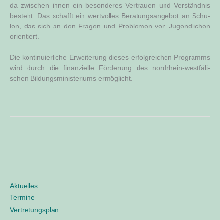
da zwi­schen ihnen ein beson­de­res Ver­trau­en und Ver­ständ­nis
besteht. Das schafft ein wert­vol­les Beratungs­angebot an Schu­
len, das sich an den Fra­gen und Pro­ble­men von Jugend­li­chen
orientiert.
Die kon­ti­nu­ier­li­che Erwei­te­rung die­ses erfolg­rei­chen Pro­gramms
wird durch die finan­zi­el­le För­de­rung des nord­rhein-west­fä­li­
schen Bil­dungs­mi­nis­te­ri­ums ermöglicht.
Aktuelles
Termine
Vertretungsplan