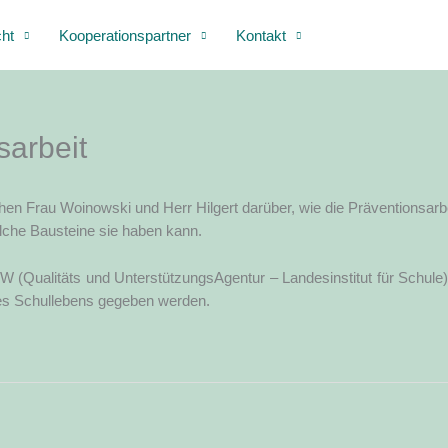
cht
Kooperationspartner
Kontakt
sarbeit
hen Frau Woi­now­ski und Herr Hil­gert dar­über, wie die Prä­ven­ti­ons­ar­b
wel­che Bau­stei­ne sie haben kann.
ua­li­täts und Unter­stüt­zungs­Agen­tur – Lan­des­in­sti­tut für Schu­le)
 des Schul­le­bens gege­ben werden.