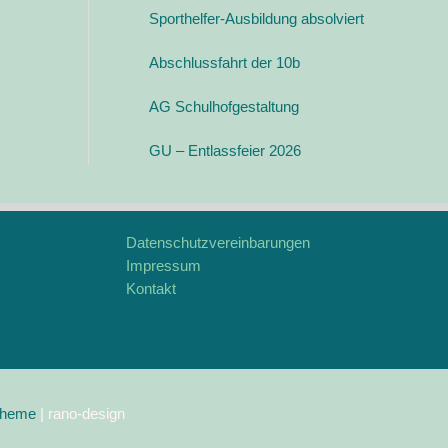
i
Sporthelfer-Ausbildung absolviert
n
n
e
a
Abschlussfahrt der 10b
o
c
AG Schulhofgestaltung
h
:
GU – Entlassfeier 2026
Datenschutzvereinbarungen
Impressum
Kontakt
Theme
| rano-design