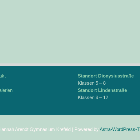
akt
Stand­ort Dionysiusstraße
Klas­sen 5 – 8
alerien
Stand­ort Lindenstraße
Klas­sen 9 – 12
Hannah Arendt Gymnasium Krefeld | Powered by
Astra-WordPress-