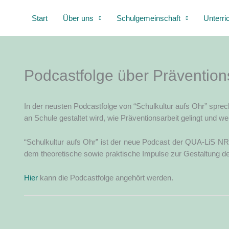
Zum
Start
Über uns
Schulgemeinschaft
Unterri
Inhalt
springen
Podcastfolge über Prävention
In der neus­ten Pod­cast­fol­ge von “Schul­kul­tur aufs Ohr” spre­c
an Schu­le gestal­tet wird, wie Prä­ven­ti­ons­ar­beit gelingt und 
“Schul­kul­tur aufs Ohr” ist der neue Pod­cast der QUA-LiS NRW (Q
dem theo­re­ti­sche sowie prak­ti­sche Impul­se zur Gestal­tung
Hier
kann die Pod­cast­fol­ge ange­hört werden.