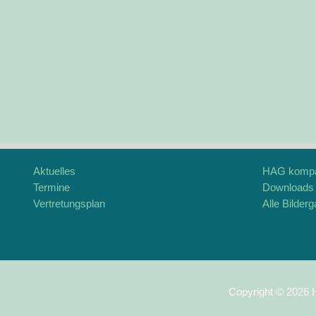
Aktuelles
HAG komp
Termine
Downloads
Vertretungsplan
Alle Bilderg
M
o
d
d
l
Copyright © 2026 
e