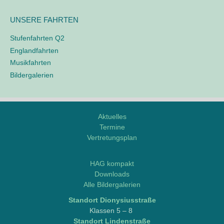
UNSERE FAHRTEN
Stufenfahrten Q2
Englandfahrten
Musikfahrten
Bildergalerien
Aktuelles
Termine
Vertretungsplan
M
o
HAG kompakt
d
Downloads
d
Alle Bildergalerien
l
Stand­ort Dionysiusstraße
e
Klas­sen 5 – 8
/
Stand­ort Lindenstraße
L