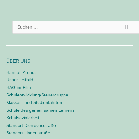
M
o
d
S
d
l
u
e
c
/
h
L
o
e
ÜBER UNS
g
n
i
Hannah Arendt
n
n
Unser Leitbild
a
e
HAG im Film
o
c
Schulentwicklung/Steuergruppe
h
Klassen- und Studienfahrten
:
Schule des gemeinsamen Lernens
Schulsozialarbeit
Standort Dionysiusstraße
Standort Lindenstraße