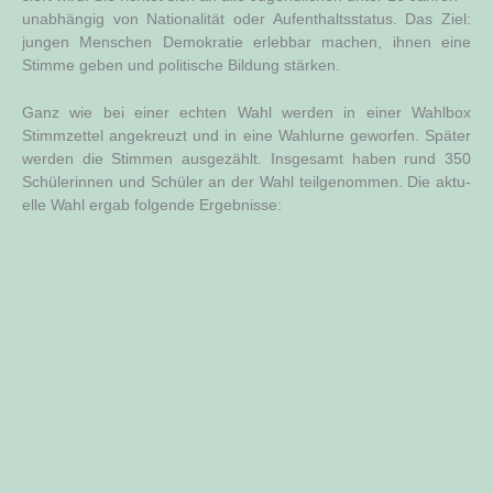
unab­hän­gig von Natio­na­li­tät oder Auf­ent­halts­sta­tus. Das Ziel:
jun­gen Men­schen Demo­kra­tie erleb­bar machen, ihnen eine
Stim­me geben und poli­ti­sche Bil­dung stärken.
Ganz wie bei einer ech­ten Wahl wer­den in einer Wahl­box
Stimm­zet­tel ange­kreuzt und in eine Wahl­ur­ne gewor­fen. Spä­ter
wer­den die Stim­men aus­ge­zählt. Ins­ge­samt haben rund 350
Schü­le­rin­nen und Schü­ler an der Wahl teil­ge­nom­men. Die aktu­
el­le Wahl ergab fol­gen­de Ergebnisse: