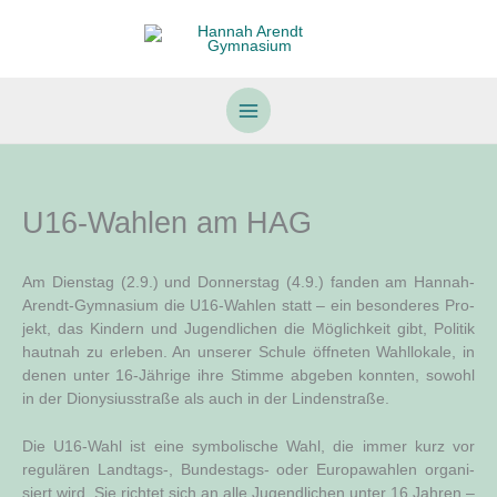
Zum
Inhalt
springen
U16-Wahlen am HAG
Am Diens­tag (2.9.) und Don­ners­tag (4.9.) fan­den am Han­nah-
Are­ndt-Gym­na­si­um die U16-Wah­len statt – ein beson­de­res Pro­
jekt, das Kin­dern und Jugend­li­chen die Mög­lich­keit gibt, Poli­tik
haut­nah zu erle­ben. An unse­rer Schu­le öff­ne­ten Wahl­lo­ka­le, in
denen unter 16-Jäh­ri­ge ihre Stim­me abge­ben konn­ten, sowohl
in der Dio­ny­si­us­stra­ße als auch in der Lindenstraße.
Die U16-Wahl ist eine sym­bo­li­sche Wahl, die immer kurz vor
regu­lä­ren Landtags‑, Bun­des­tags- oder Euro­pa­wah­len orga­ni­
siert wird. Sie rich­tet sich an alle Jugend­li­chen unter 16 Jah­ren –