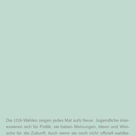
Die U16-Wah­len zei­gen jedes Mal aufs Neue: Jugend­li­che inter­
es­sie­ren sich für Poli­tik, sie haben Mei­nun­gen, Ideen und Wün­
sche für die Zukunft. Auch wenn sie noch nicht offi­zi­ell wahl­be­