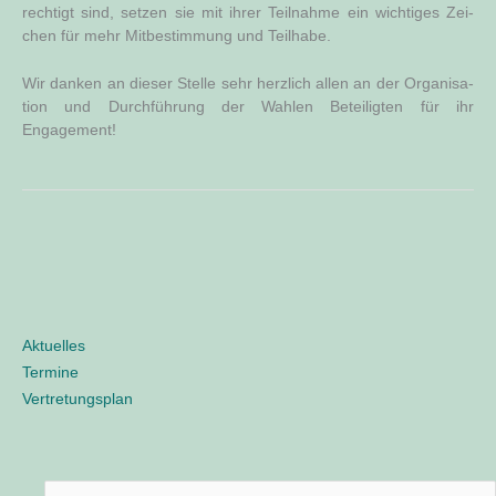
rech­tigt sind, set­zen sie mit ihrer Teil­nah­me ein wich­ti­ges Zei­
chen für mehr Mit­be­stim­mung und Teilhabe.
Wir dan­ken an die­ser Stel­le sehr herz­lich allen an der Orga­ni­sa­
ti­on und Durch­füh­rung der Wah­len Betei­lig­ten für ihr
Engagement!
Aktuelles
Termine
Vertretungsplan
M
o
d
S
d