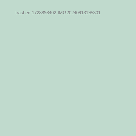
.tra­s­hed-1728898402-IMG20240913195301