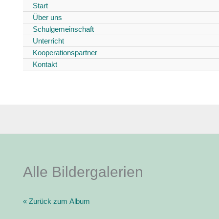
Start
Zum
Über uns
Inhalt
Schulgemeinschaft
springen
Unterricht
Kooperationspartner
Kontakt
Alle Bildergalerien
« Zurück zum Album