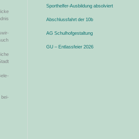
i
Sporthelfer-Ausbildung absolviert
n
n
i­cke
e
a
d­nis
Abschlussfahrt der 10b
o
c
­wir­
AG Schulhofgestaltung
h
esuch
:
GU – Entlassfeier 2026
i­che
Stadt
Gele­
 bei­