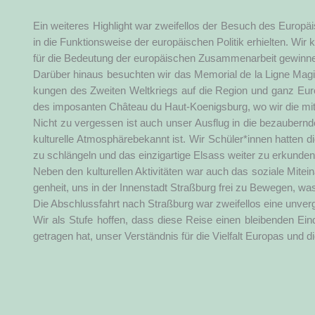
Ein wei­te­res High­light war zwei­fel­los der Besuch des Euro­päi
in die Funk­ti­ons­wei­se der euro­päi­schen Poli­tik erhiel­ten. Wir k
für die Bedeu­tung der euro­päi­schen Zusam­men­ar­beit gewin­n
Dar­über hin­aus besuch­ten wir das Memo­ri­al de la Ligne Magi­n
kun­gen des Zwei­ten Welt­kriegs auf die Regi­on und ganz Euro­
des impo­san­ten Châ­teau du Haut-Koe­nigs­burg, wo wir die mit­te
Nicht zu ver­ges­sen ist auch unser Aus­flug in die bezau­bern­d
kul­tu­rel­le Atmo­sphä­re­be­kannt ist. Wir Schüler*innen hat­ten 
zu schlän­geln und das ein­zig­ar­ti­ge Elsass wei­ter zu erkun­den
Neben den kul­tu­rel­len Akti­vi­tä­ten war auch das sozia­le Mit­ei
gen­heit, uns in der Innen­stadt Straß­burg frei zu Bewe­gen, was 
Die Abschluss­fahrt nach Straß­burg war zwei­fel­los eine unver­gess
Wir als Stu­fe hof­fen, dass die­se Rei­se einen blei­ben­den Ei
getra­gen hat, unser Ver­ständ­nis für die Viel­falt Euro­pas und d