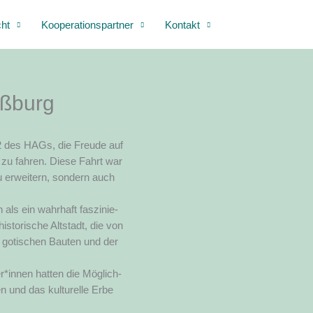
cht
Kooperationspartner
Kontakt
aßburg
Q2 des HAGs, die Freu­de auf
 zu fah­ren. Die­se Fahrt war
zu erwei­tern, son­dern auch
als ein wahr­haft fas­zi­nie­
s­to­ri­sche Alt­stadt, die von
en goti­schen Bau­ten und der
*innen hat­ten die Mög­lich­
n und das kul­tu­rel­le Erbe