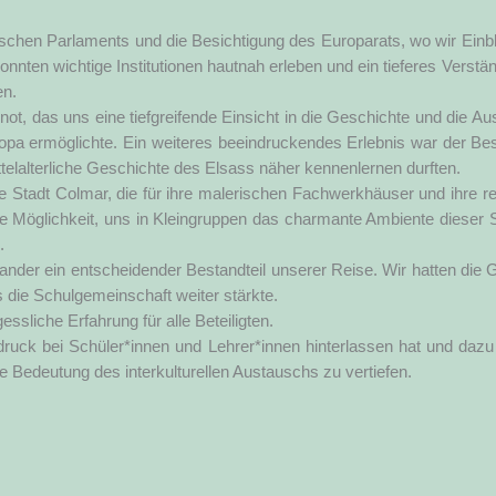
­schen Par­la­ments und die Besich­ti­gung des Euro­pa­rats, wo wir Ein­bl
onn­ten wich­ti­ge Insti­tu­tio­nen haut­nah erle­ben und ein tie­fe­res Ver­stän
en.
ot, das uns eine tief­grei­fen­de Ein­sicht in die Geschich­te und die Aus
pa ermög­lich­te. Ein wei­te­res beein­dru­cken­des Erleb­nis war der B
l­al­ter­li­che Geschich­te des Elsass näher ken­nen­ler­nen durf­ten.
e Stadt Col­mar, die für ihre male­ri­schen Fach­werk­häu­ser und ihre re
die Mög­lich­keit, uns in Klein­grup­pen das char­man­te Ambi­en­te die­ser 
.
n­an­der ein ent­schei­den­der Bestand­teil unse­rer Rei­se. Wir hat­ten die 
die Schul­ge­mein­schaft wei­ter stärk­te.
­li­che Erfah­rung für alle Betei­lig­ten.
n­druck bei Schüler*innen und Lehrer*innen hin­ter­las­sen hat und dazu
ie Bedeu­tung des inter­kul­tu­rel­len Aus­tauschs zu vertiefen.