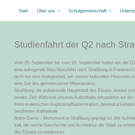
Zum
Start
Über uns
Schulgemeinschaft
Unterri
Inhalt
springen
Studienfahrt der Q2 nach Str
Vom 25. Sep­tem­ber bis zum 29. Sep­tem­ber hat­ten wir, die 
eine auf­re­gen­de Abschluss­fahrt nach Straß­burg in Frank­reich
nicht nur eine Gele­gen­heit, um unse­re kul­tu­rel­len Hori­zon­te 
eine Zeit des gemein­sa­men Mit­ein­an­ders.
Straß­burg, die pul­sie­ren­de Haupt­stadt des Elsass, erwies sich 
ren­des Ziel. Wäh­rend unse­res Auf­ent­halts erkun­de­ten wir die hi
ihren male­ri­schen Kopf­steinpf­tas­ter­stra­ßen, beein­dru­cken­d
berühm­ten Kathe­dra­le
Not­re-Dame – Monu­ment in Straß­burg geprägt ist. Wir Schüler
keit, die rei­che Geschich­te und Archi­tek­tur der Stadt zu erle­be
des Elsass zu entdecken.